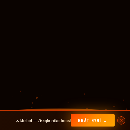
HRÁT NYNÍ →
🔥 Mostbet — Získejte uvítací bonus!
✕