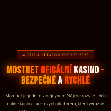
🌋 OFICIÁLNÍ KASINO RECENZE 2026
Mostbet
oficální
kasino
-
bezpečné
a
rychlé
Mostbet je jedním z nejdynamičtěji se rozvíjejících
online kasín a sázkových platforem, která výrazně